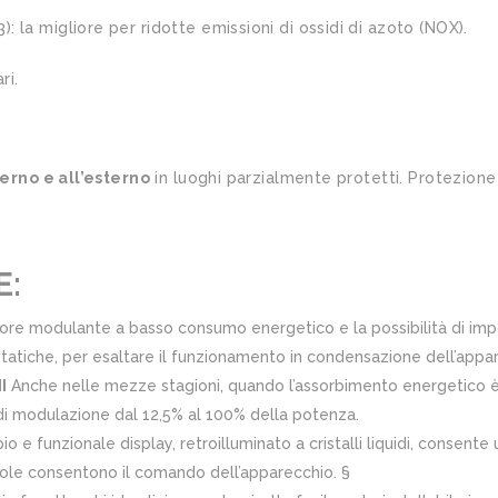
 la migliore per ridotte emissioni di ossidi di azoto (NOX).
ri.
terno e all’esterno
in luoghi parzialmente protetti. Protezione e
E:
tore modulante a basso consumo energetico e la possibilità di impos
ostatiche, per esaltare il funzionamento in condensazione dell’appa
I
Anche nelle mezze stagioni, quando l’assorbimento energetico è
 di modulazione dal 12,5% al 100% della potenza.
o e funzionale display, retroilluminato a cristalli liquidi, consente 
ole consentono il comando dell’apparecchio. §