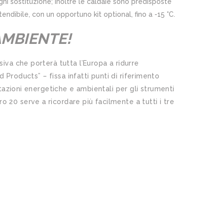
ogni sostituzione; inoltre le caldaie sono predisposte
endibile, con un opportuno kit optional, fino a -15 °C.
AMBIENTE!
iva che porterà tutta l’Europa a ridurre
d Products” – fissa infatti punti di riferimento
stazioni energetiche e ambientali per gli strumenti
 20 serve a ricordare più facilmente a tutti i tre