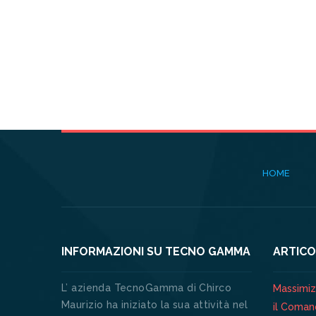
HOME
INFORMAZIONI SU TECNO GAMMA
ARTICO
L’ azienda TecnoGamma di Chirco
Massimizz
Maurizio ha iniziato la sua attività nel
il Coman