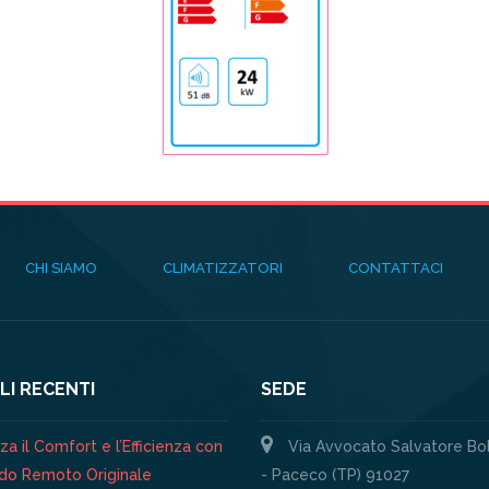
CHI SIAMO
CLIMATIZZATORI
CONTATTACI
LI RECENTI
SEDE
a il Comfort e l’Efficienza con
Via Avvocato Salvatore Bo
do Remoto Originale
- Paceco (TP) 91027