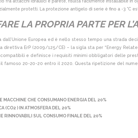
 fra attacchi idraulici e parete, risulta facilmente installabile in 
zialmente protetti. La protezione antigelo di serie è fino a -3 °C est
FARE LA PROPRIA PARTE PER L’
ita dall’Unione Europea ed è nello stesso tempo una strada decis
 La direttiva ErP (2009/125/CE) – la sigla sta per “Energy Relate
compatibili e definisce i requisiti minimi obbligatori delle pre
l famoso 20-20-20 entro il 2020. Questa ripetizione del numero
LE MACCHINE CHE CONSUMANO ENERGIA DEL 20%
CA (CO2 ) IN ATMOSFERA DEL 20%
E RINNOVABILI SUL CONSUMO FINALE DEL 20%