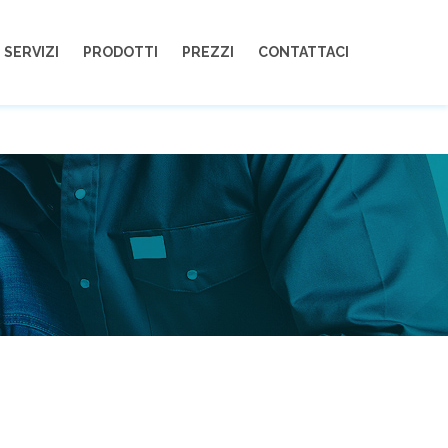
330232729
info@assistenzachirco.it
SERVIZI
PRODOTTI
PREZZI
CONTATTACI