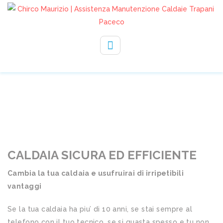
330232729
info@assistenzachirco.it
I NOSTRI SERVIZI
CALDAIA SICURA ED EFFICIENTE
Cambia la tua caldaia e usufruirai di irripetibili
vantaggi
Se la tua caldaia ha piu’ di 10 anni, se stai sempre al
telefono con il tuo tecnico, se si guasta spesso e tu non