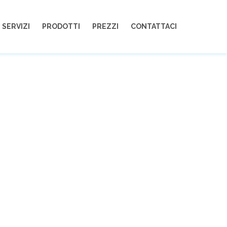
330232729
info@assistenzachirco.it
SERVIZI
PRODOTTI
PREZZI
CONTATTACI