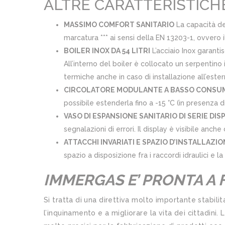
ALTRE CARATTERISTICH
MASSIMO COMFORT SANITARIO
La capacità del
marcatura *** ai sensi della EN 13203-1, ovvero 
BOILER INOX DA 54 LITRI
L’acciaio Inox garantis
All’interno del boiler è collocato un serpentino
termiche anche in caso di installazione all’este
CIRCOLATORE MODULANTE A BASSO CONSUMO
possibile estenderla fino a -15 °C (in presenza d
VASO DI ESPANSIONE SANITARIO DI SERIE DIS
segnalazioni di errori. Il display è visibile anch
ATTACCHI INVARIATI E SPAZIO D’INSTALLAZI
spazio a disposizione fra i raccordi idraulici e
IMMERGAS E’ PRONTA A 
Si tratta di una direttiva molto importante stabil
l’inquinamento e a migliorare la vita dei cittadini.