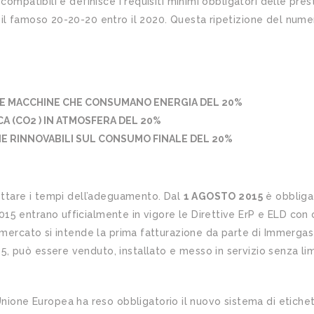
compatibili e definisce i requisiti minimi obbligatori delle pre
l famoso 20-20-20 entro il 2020. Questa ripetizione del numero
LE MACCHINE CHE CONSUMANO ENERGIA DEL 20%
CA (CO2 ) IN ATMOSFERA DEL 20%
E RINNOVABILI SUL CONSUMO FINALE DEL 20%
dettare i tempi dell’adeguamento. Dal
1 AGOSTO 2015
è obbliga
15 entrano ufficialmente in vigore le Direttive ErP e ELD con
 mercato si intende la prima fatturazione da parte di Immergas
 può essere venduto, installato e messo in servizio senza limi
nione Europea ha reso obbligatorio il nuovo sistema di etiche