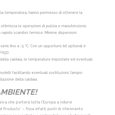
 della temperatura, hanno permesso di ottenere la
gia ottimizza le operazioni di pulizia e manutenzione.
un rapido scambio termico. Minime dispersioni
serie fino a -5 °C. Con un opportuno kit optional è
IPX5D.
 della caldaia, le temperature impostate ed eventuali
odelli facilitando eventuali sostituzioni; l’ampio
llazione della caldaia.
AMBIENTE!
iva che porterà tutta l’Europa a ridurre
d Products” – fissa infatti punti di riferimento