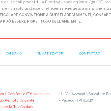
tale dei singoli prodotti. La Direttiva Labelling (2010/30/CE) pr
ziare non solo la classe di efficienza energetica ma anche altre
TICOLARE CONVINZIONE A QUESTI ADEGUAMENTI, CONSAPE
CA PUÒ ESSERE RISPETTOSO DELL’AMBIENTE.
CHI SIAMO
CLIMATIZZATORI
CONTATTACI
LI RECENTI
SEDE
a il Comfort e l’Efficienza con
Via Avvocato Salvatore Bo
do Remoto Originale
- Paceco (TP) 91027
 per la Tua Caldaia