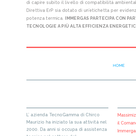
di capire subito il livello di compatibilità ambien
Direttiva ErP sia dotato di un’etichetta per eviden
potenza termica.
IMMERGAS PARTECIPA CON PAR
TECNOLOGIE A PIÙ ALTA EFFICIENZA ENERGETI
HOME
INFORMAZIONI SU TECNO GAMMA
ARTICO
L’ azienda TecnoGamma di Chirco
Massimizz
Maurizio ha iniziato la sua attività nel
il Coman
2000. Da anni si occupa di assistenza
Immergas