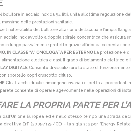
E
 bollitore in acciaio Inox da 54 litri, unita all’ottima regolazione
il massimo delle prestazioni sanitarie.
ce l’inalterabilità del bollitore all’azione dell’acqua e l’ampia flan
 in acciaio Inox avvolto a doppia spirale concentrica che assicura 
rno in luogo parzialmente protetto grazie all’idonea coibentazione.
, IN CLASSE “A” OMOLOGATA PER ESTERNO
La protezione è di 
i alimentazione elettrica e gas). Il grado di isolamento elettrico e 
PLAY DIGITALE
Consente di visualizzare lo stato di funzionamento
e con sportello copri cruscotto chiuso.
ONE
Gli attacchi idraulici rimangono invariati rispetto ai precedenti m
 la parete consente di operare agevolmente nelle operazioni di insta
FARE LA PROPRIA PARTE PER L’
ita dall’Unione Europea ed è nello stesso tempo una strada decis
 La direttiva ErP (2009/125/CE) – la sigla sta per “Energy Relate