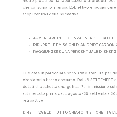
molto precisi per la fabbricazione di prodotti eco-
che consumano energia. L’obiettivo è raggiungere i
scopi centrali della normativa:
AUMENTARE L’EFFICIENZA ENERGETICA DEL
RIDURRE LE EMISSIONI DI ANIDRIDE CARBONI
RAGGIUNGERE UNA PERCENTUALE DI ENERGI
Due date in particolare sono state stabilite per 
circolatori a basso consumo. Dal 26 SETTEMBRE 20
dotati di etichetta energetica. Per immissione sul
sul mercato prima del 1 agosto/26 settembre 2015,
retroattive
DIRETTIVA ELD: TUTTO CHIARO IN ETICHETTA
L’U