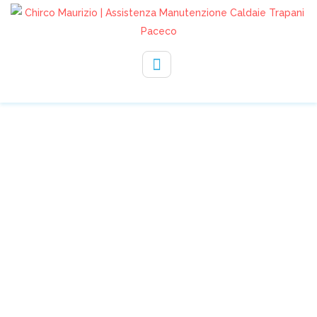
330232729
info@assistenzachirco.it
ASSISTENZA CALDAIE
TRAPANI PACECO –
CHIRCO – JUNKERS
BOSCH