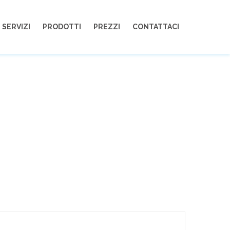
330232729
info@assistenzachirco.it
SERVIZI
PRODOTTI
PREZZI
CONTATTACI
RINNAI