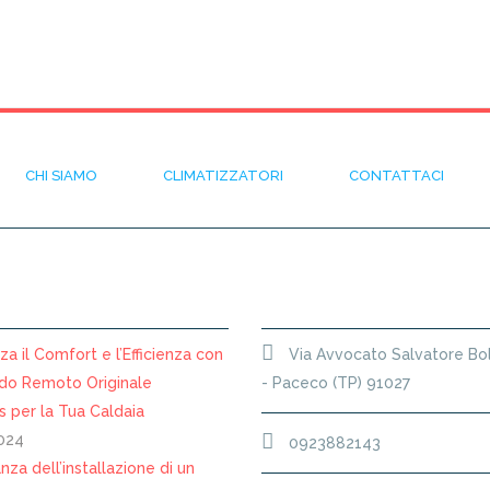
CHI SIAMO
CLIMATIZZATORI
CONTATTACI
LI RECENTI
SEDE
a il Comfort e l’Efficienza con
Via Avvocato Salvatore Bo
do Remoto Originale
- Paceco (TP) 91027
 per la Tua Caldaia
024
0923882143
nza dell’installazione di un