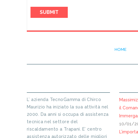
HOME
INFORMAZIONI SU TECNO GAMMA
ARTICO
L’ azienda TecnoGamma di Chirco
Massimizz
Maurizio ha iniziato la sua attività nel
il Coman
2000. Da anni si occupa di assistenza
Immergas
tecnica nel settore del
10/01/2
riscaldamento a Trapani. E’ centro
L’importa
assistenza autorizzato delle migliori