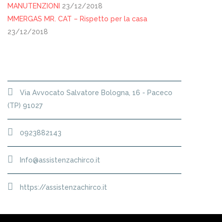
MANUTENZIONI
23/12/2018
MMERGAS MR. CAT – Rispetto per la casa
23/12/2018
SEDE
Via Avvocato Salvatore Bologna, 16 - Paceco
(TP) 91027
0923882143
Info@assistenzachirco.it
https://assistenzachirco.it