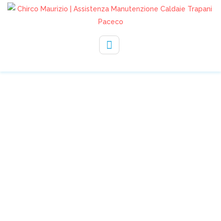
330232729
info@assistenzachirco.it
CONDIZIONATORI,
NUOVA NORMA IL
FORNITORE POTRÀ
VENDERE
ALL’INSTALLATORE O A
DITTE CERTIFICATE