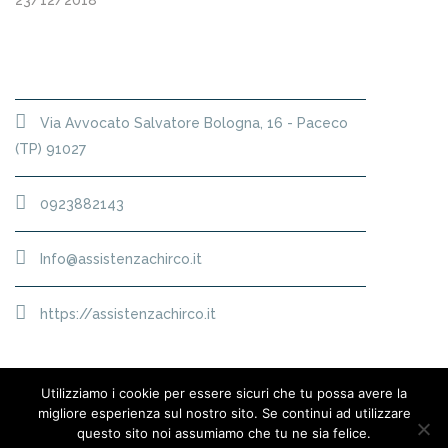
23/12/2018
SEDE
Via Avvocato Salvatore Bologna, 16 - Paceco
(TP) 91027
0923882143
Info@assistenzachirco.it
https://assistenzachirco.it
Utilizziamo i cookie per essere sicuri che tu possa avere la
migliore esperienza sul nostro sito. Se continui ad utilizzare
questo sito noi assumiamo che tu ne sia felice.
© 12/20 | P.iva 01951220811