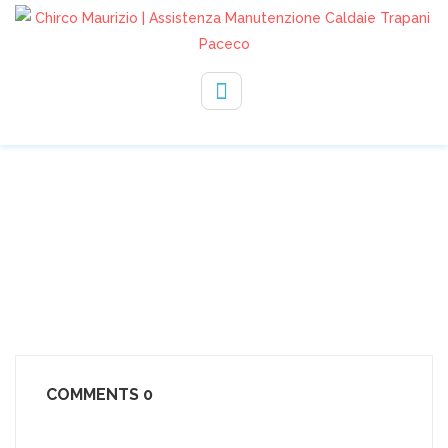
330232729
info@assistenzachirco.it
VICTRIX-MAIOR-28-TT
COMMENTS
0