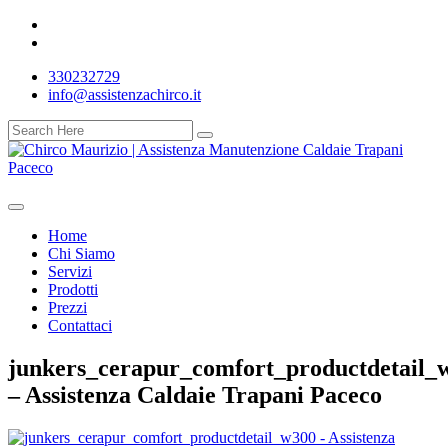
330232729
info@assistenzachirco.it
Home
Chi Siamo
Servizi
Prodotti
Prezzi
Contattaci
junkers_cerapur_comfort_productdetail_
– Assistenza Caldaie Trapani Paceco