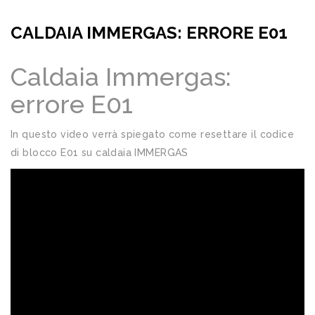
CALDAIA IMMERGAS: ERRORE E01
Caldaia Immergas:
errore E01
In questo video verrà spiegato come resettare il codice
di blocco E01 su caldaia IMMERGAS