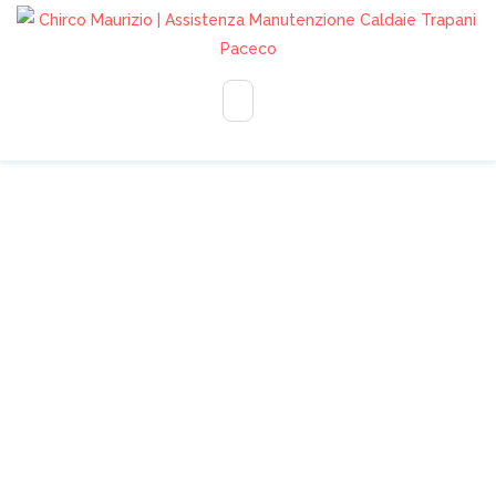
330232729
info@assistenzachirco.it
CALDAIA IMMERGAS:
ERRORE E01
HOME
»
SERVICES
»
CALDAIA IMMERGAS: ERRORE E01