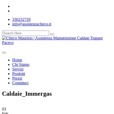
330232729
info@assistenzachirco.it
Home
Chi Siamo
Servizi
Prodotti
Prezzi
Contattaci
Caldaie_Immergas
03
Feb