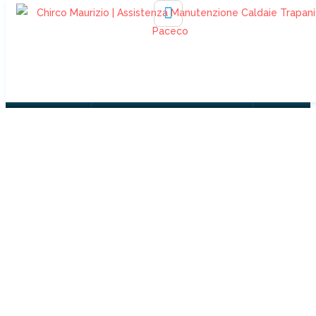
330232729
info@assistenzachirco.it
DEFANGATORE TF1